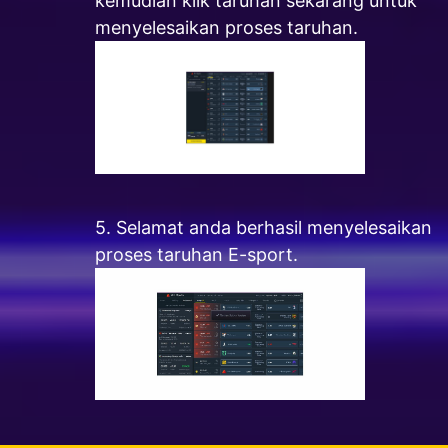
kemudian klik taruhan sekarang untuk
menyelesaikan proses taruhan.
5. Selamat anda berhasil menyelesaikan
proses taruhan E-sport.