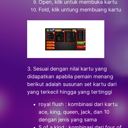
Open, klik untuk membuka kartu
Fold, klik untung membuang kartu
3. Sesuai dengan nilai kartu yang
didapatkan apabila pemain menang
berikut adalah susunan set kartu dari
yang terkecil hingga yang tertinggi
royal flush : kombinasi dari kartu
ace, king, queen, jack, dan 10
dengan jenis yang sama
5 of a kind : kombinasi dari four of