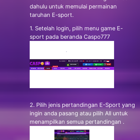
dahulu untuk memulai permainan
taruhan E-sport.
1. Setelah login, pilih menu game E-
sport pada beranda Caspo777
2. Pilih jenis pertandingan E-Sport yang
ingin anda pasang atau pilih All untuk
menampilkan semua pertandingan .