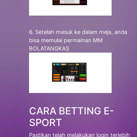
6. Setelah masuk ke dalam meja, anda
bisa memulai permainan MM
BOLATANGKAS
CARA BETTING E-
SPORT
Pastikan telah melakukan login terlebih