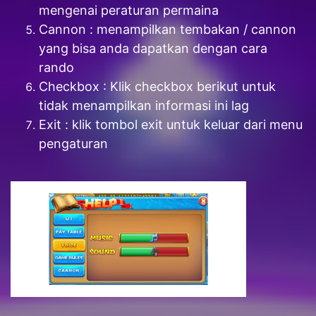
mengenai peraturan permaina
Cannon : menampilkan tembakan / cannon
yang bisa anda dapatkan dengan cara
rando
Checkbox : Klik checkbox berikut untuk
tidak menampilkan informasi ini lag
Exit : klik tombol exit untuk keluar dari menu
pengaturan