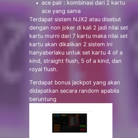
ace pair : kombinasi dari 2 kartu
ace yang sama
Terdapat sistem NJX2 atau disebut
dengan non joker di kali 2 jadi nilai set
kartu murni dari 7 kartu maka nilai set
kartu akan dikalikan 2 sistem ini
hanyaberlaku untuk set kartu 4 of a
kind, straight flush, 5 of a kind, dan
royal flush.
Terdapat bonus jackpot yang akan
didapatkan secara random apabila
beruntung