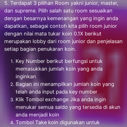
5. Terdapat 3 pilihan Room yakni junior, master,
dan supreme. Pilih salah satu room sesuaikan
dengan besarnya kemenangan yang ingin anda
dapatkan, sebagai contoh kita pilih room junior
dengan nilai mata tukar koin 0.1X berikut
merupakan lobby dari room junior dan penjelasan
setiap bagian penukaran koin.
Key Number berikut berfungsi untuk
memasukkan jumlah koin yang anda
inginkan
Bagian ini menampilkan jumlah koin yang
telah anda input pada key number
Klik Tombol exchange Jika anda ingin
menukar semua saldo yang tersedia di akun
anda menjadi koin
Tombol Take koin digunakan untuk