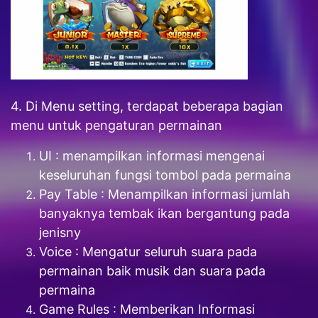
4. Di Menu setting, terdapat beberapa bagian
menu untuk pengaturan permainan
UI : menampilkan informasi mengenai
keseluruhan fungsi tombol pada permaina
Pay Table : Menampilkan informasi jumlah
banyaknya tembak ikan bergantung pada
jenisny
Voice : Mengatur seluruh suara pada
permainan baik musik dan suara pada
permaina
Game Rules : Memberikan Informasi