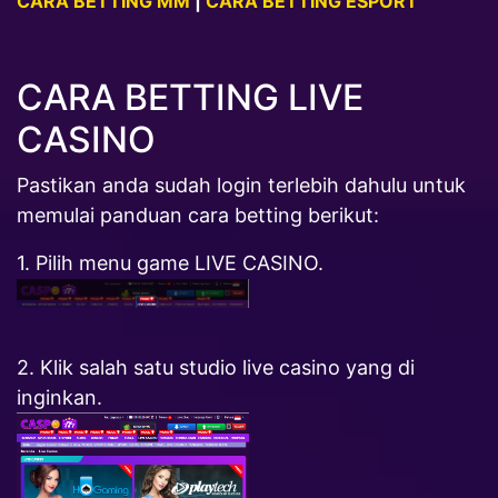
CARA BETTING MM
|
CARA BETTING ESPORT
CARA BETTING LIVE
CASINO
Pastikan anda sudah login terlebih dahulu untuk
memulai panduan cara betting berikut:
1. Pilih menu game LIVE CASINO.
2. Klik salah satu studio live casino yang di
inginkan.