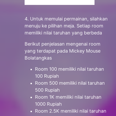
4. Untuk memulai permainan, silahkan
menuju ke pilihan meja. Setiap room
memiliki nilai taruhan yang berbeda
Berikut penjelasan mengenai room
yang terdapat pada Mickey Mouse
Bolatangkas
Room 100 memiliki nilai taruhan
100 Rupiah
Room 500 memiliki nilai taruhan
500 Rupiah
Room 1K memiliki nilai taruhan
1000 Rupiah
Room 2.5K memiliki nilai taruhan